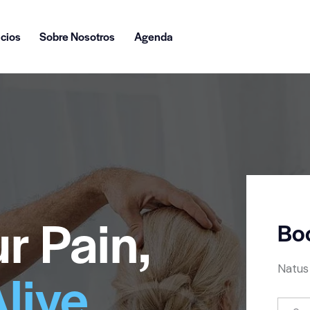
icios
Sobre Nosotros
Agenda
r Pain,
Bo
live
Natus