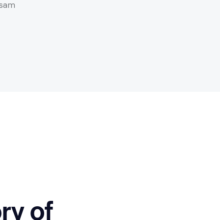
psam
ry of