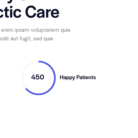
tic Care
o enim ipsam voluptatem quia
dit aut fugit, sed quia
450
Happy Patients
e