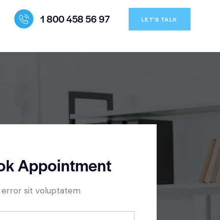
1 800 458 56 97
LET'S TALK
ok Appointment
 error sit voluptatem