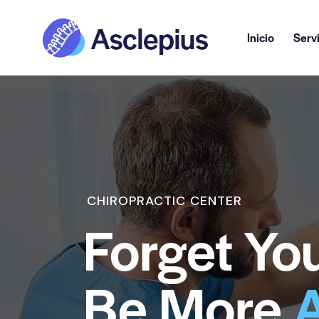
Inicio
Serv
CHIROPRACTIC CENTER
Forget You
Be More
A