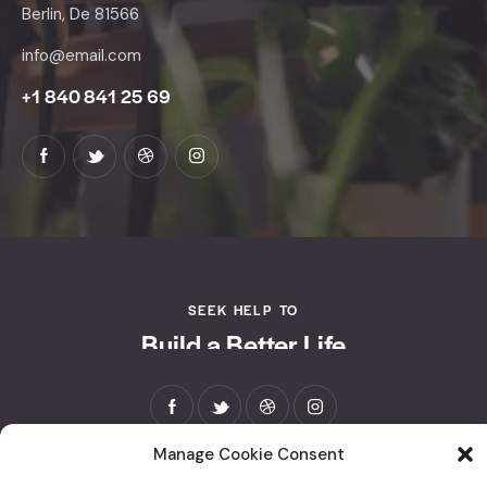
Berlin, De 81566
info@email.com
+1 840 841 25 69
SEEK HELP TO
Build a Better Life
instagram-feed feed=1]
Manage Cookie Consent